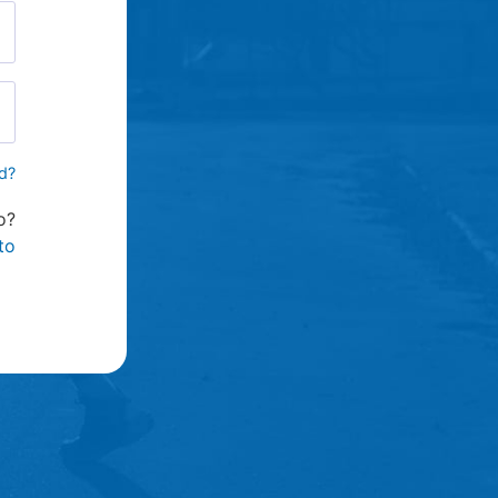
d?
o?
to